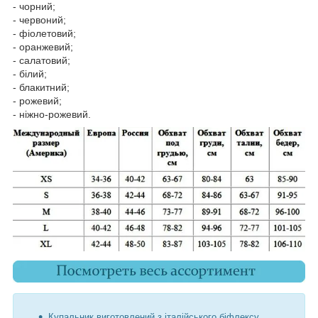
- чорний;
- червоний;
- фіолетовий;
- оранжевий;
- салатовий;
- білий;
- блакитний;
- рожевий;
- ніжно-рожевий.
Купальник виготовлений з італійського біфлексу.