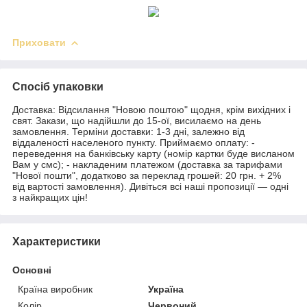
Приховати
Спосіб упаковки
Доставка: Відсилання "Новою поштою" щодня, крім вихідних і
свят. Закази, що надійшли до 15-ої, висилаємо на день
замовлення. Терміни доставки: 1-3 дні, залежно від
віддаленості населеного пункту. Приймаємо оплату: -
переведення на банківську карту (номір картки буде висланом
Вам у смс); - накладеним платежом (доставка за тарифами
"Нової пошти", додатково за переклад грошей: 20 грн. + 2%
від вартості замовлення). Дивіться всі наші пропозиції — одні
з найкращих цін!
Характеристики
Основні
Країна виробник
Україна
Колір
Червоний