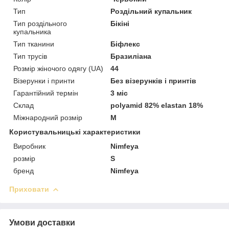
Тип
Роздільний купальник
Тип роздільного
Бікіні
купальника
Тип тканини
Біфлекс
Тип трусів
Бразиліана
Розмір жіночого одягу (UA)
44
Візерунки і принти
Без візерунків і принтів
Гарантійний термін
3 міс
Склад
polyamid 82% elastan 18%
Міжнародний розмір
M
Користувальницькі характеристики
Виробник
Nimfeya
розмір
S
бренд
Nimfeya
Приховати
Умови доставки