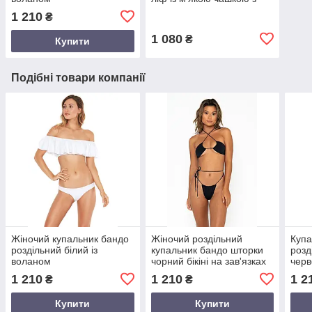
вкладнем
1 210
₴
1 080
₴
Купити
Подібні товари компанії
Жіночий купальник бандо
Жіночий роздільний
Купа
роздільний білий із
купальник бандо шторки
розд
воланом
чорний бікіні на зав'язках
чер
1 210
1 210
1 2
₴
₴
Купити
Купити