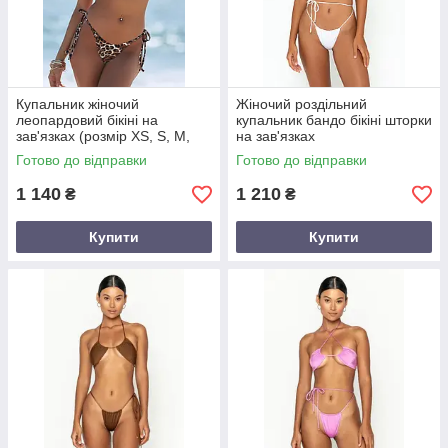
Купальник жіночий
Жіночий роздільний
леопардовий бікіні на
купальник бандо бікіні шторки
зав'язках (розмір XS, S, M,
на зав'язках
L,XL)
Готово до відправки
Готово до відправки
1 140
1 210
₴
₴
Купити
Купити