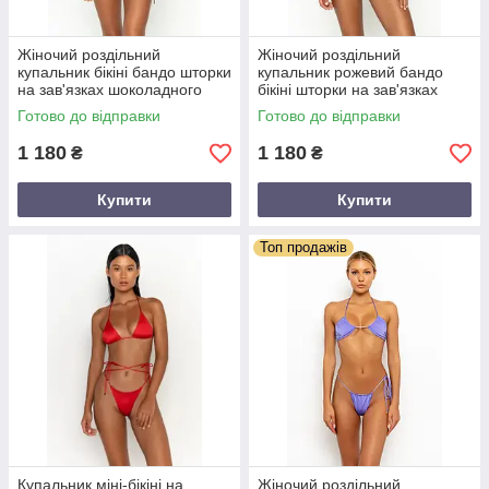
Жіночий роздільний
Жіночий роздільний
купальник бікіні бандо шторки
купальник рожевий бандо
на зав'язках шоколадного
бікіні шторки на зав'язках
кольоруу
Готово до відправки
Готово до відправки
1 180
1 180
₴
₴
Купити
Купити
Топ продажів
Купальник міні-бікіні на
Жіночий роздільний