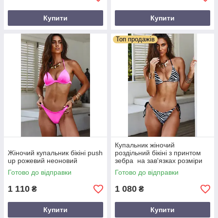
Купити
Купити
Топ продажів
Купальник жіночий
Жіночий купальник бікіні push
роздільний бікіні з принтом
up рожевий неоновий
зебра на зав'язках розміри
XS-XXL
Готово до відправки
Готово до відправки
1 110
1 080
₴
₴
Купити
Купити