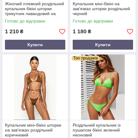
Жіночий пляжний роздільний
Купальник міні-бікіні на
купальник бікіні шторки
зав'язках шторки роздільний
трикутник лавандовий на
черний
зав'язках (розмір XS-XL)
Готово до відправки
Готово до відправки
1 210
1 180
₴
₴
Купити
Купити
Топ продажів
Купальник міні-бікіні шторки
Роздільний купальник із
на зав'язках роздільний
пушапом бікіні зелений
коричневий
неоновий