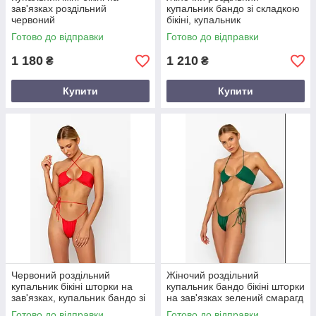
зав'язках роздільний
купальник бандо зі складкою
червоний
бікіні, купальник
перевернутий трикутник
Готово до відправки
Готово до відправки
шторки на зав'язках
1 180
1 210
₴
₴
Купити
Купити
Червоний роздільний
Жіночий роздільний
купальник бікіні шторки на
купальник бандо бікіні шторки
зав'язках, купальник бандо зі
на зав'язках зелений смарагд
складкою
Готово до відправки
Готово до відправки