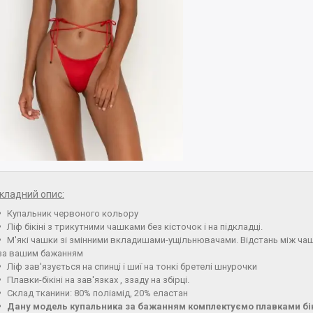
кладний опис:
Купальник червоного кольору
Ліф бікіні з трикутними чашками без кісточок і на підкладці.
М'які чашки зі змінними вкладишами-ущільнювачами. Відстань між ч
за вашим бажанням
Ліф зав'язується на спинці і шиї на тонкі бретелі шнурочки
Плавки-бікіні на зав'язках , ззаду на збірці.
Склад тканини: 80% поліамід, 20% еластан
Дану модель купальника за бажанням комплектуємо плавками бікі