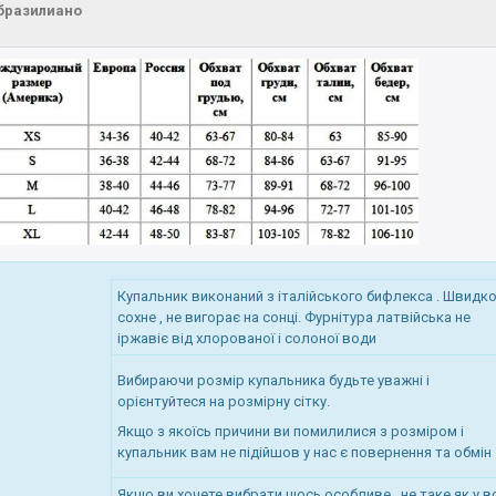
бразилиано
Купальник виконаний з італійського бифлекса . Швидк
сохне , не вигорає на сонці. Фурнітура латвійська не
іржавіє від хлорованої і солоної води
Вибираючи розмір купальника будьте уважні і
орієнтуйтеся на розмірну сітку.
Якщо з якоїсь причини ви помилилися з розміром і
купальник вам не підійшов у нас є повернення та обмін
Якщо ви хочете вибрати щось особливе , не таке як у вс