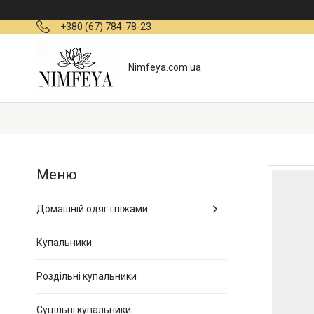
+380 (67) 784-78-23
Nimfeya.com.ua
Домашній одяг і піжами
Купальники
Роздільні купальники
Суцільні купальники