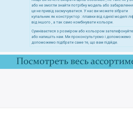
або не змогли знайти потрібну модель або забарвленн
це не привід засмучуватися. У нас ви можете зібрати
купальник як конструктор : плавки від однієї моделі лі
від іншого , а так само комбінувати кольори.
Сумніваєтеся з розміром або кольором зателефонуйте
або напишіть нам. Ми проконсультуємо і допоможемо
допоможемо підібрати саме те, що вам підійде.