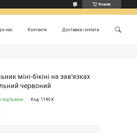
Кошик
ро нас
Контакти
Доставка і оплата
Обмін і повернення
ьник міні-бікіні на зав'язках
ільний червоний
о відправки
Код:
1140 К
₴