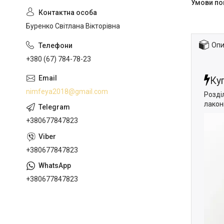
Буренко Світлана Вікторівна
Опи
+380 (67) 784-78-23
Ку
nimfeya2018@gmail.com
Розді
лакон
+380677847823
+380677847823
+380677847823