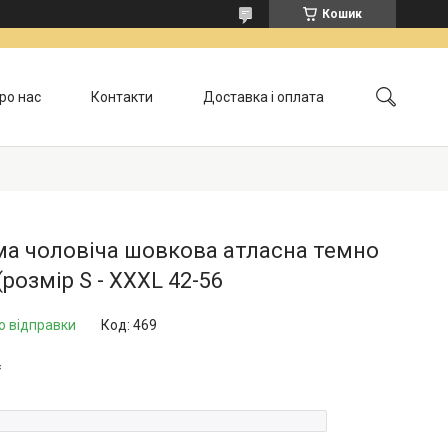
Кошик
ро нас
Контакти
Доставка і оплата
Обмін і повернення
ма чоловіча шовкова атласна темно
(розмір S - XXXL 42-56
о відправки
Код:
469
₴