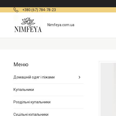
+380 (67) 784-78-23
Nimfeya.com.ua
Домашній одяг і піжами
Купальники
Роздільні купальники
Суцільні купальники