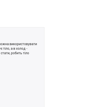
ї можна використовувати
 тіло, а в холод -
 стати, робить тіло