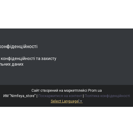
конфіденційності
 конфіденційності та захисту
льних даних
Сайт створений на маркетплейсі
Prom.ua
ИМ "Nimfeya_store" |
Поскаржитися на контент
|
Політика конфіденційності
Select Language
▼