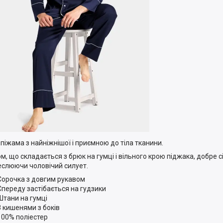
 піжама з найніжнішої і приємною до тіла тканини.
м, що складається з брюк на гумці і вільного крою піджака, добре сі
еслюючи чоловічий силует.
Сорочка з довгим рукавом
Спереду застібається на гудзики
Штани на гумці
З кишенями з боків
100% поліестер