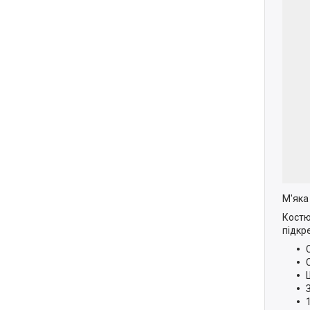
М'яка
Костю
підкр