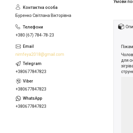
Буренко Світлана Вікторівна
Опи
+380 (67) 784-78-23
Піжам
nimfeya2018@gmail.com
Чолов
для сн
зігрі
струн
+380677847823
+380677847823
+380677847823