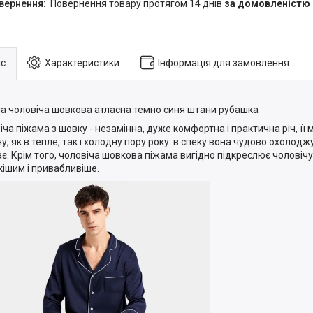
повернення товару протягом 14 днів
за домовленістю
с
Характеристики
Інформація для замовлення
а чоловіча шовкова атласна темно синя штани рубашка
іча піжама з шовку - незамінна, дуже комфортна і практична річ, ї
у, як в тепле, так і холодну пору року: в спеку вона чудово охолоджує
ває. Крім того, чоловіча шовкова піжама вигідно підкреслює чоловічу
кішим і привабливіше.