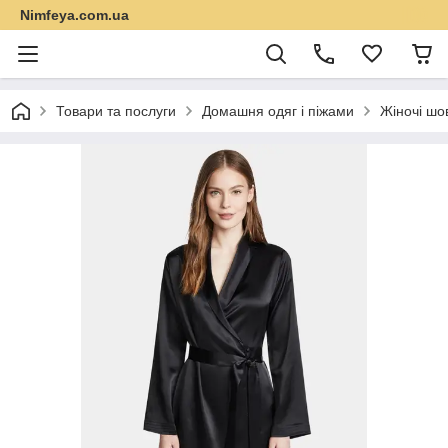
Nimfeya.com.ua
Товари та послуги
Домашня одяг і піжами
Жіночі шо