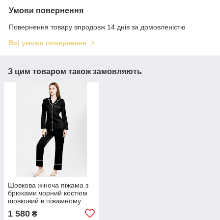
Умови повернення
Повернення товару впродовж 14 днів за домовленістю
Всі умови повернення
З цим товаром також замовляють
Шовкова жіноча піжама з
брюками чорний костюм
шовковий в піжамному
стилі (розмір XS S M L XL
1 580
₴
XXL 40 42 44 46 48 50 52)