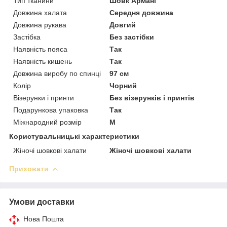
Тип тканини
Шовк Армані
Довжина халата
Середня довжина
Довжина рукава
Довгий
Застібка
Без застібки
Наявність пояса
Так
Наявність кишень
Так
Довжина виробу по спинці
97 см
Колір
Чорний
Візерунки і принти
Без візерунків і принтів
Подарункова упаковка
Так
Міжнародний розмір
M
Користувальницькі характеристики
Жіночі шовкові халати
Жіночі шовкові халати
Приховати
Умови доставки
Нова Пошта