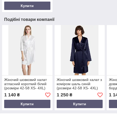
Купити
Подібні товари компанії
Жіночий шовковий халат
Жіночий шовковий халат з
Жіно
атласний короткий білий
коміром шаль синій
довж
(розміри 42-58 XS- 4XL)
(розміри 42-58 XS- 4XL)
борд
(роз
1 140
1 250
1 1
₴
₴
Купити
Купити