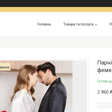
Головна
Товари та послуги
П
Парні
винка
фемел
Готово д
2 960 