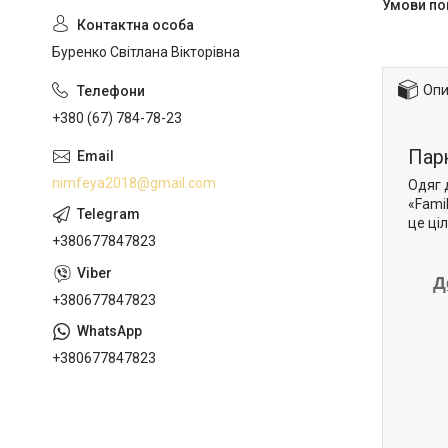
Буренко Світлана Вікторівна
Опи
+380 (67) 784-78-23
Парн
nimfeya2018@gmail.com
Одяг д
«Fami
це ціл
+380677847823
Д
+380677847823
+380677847823