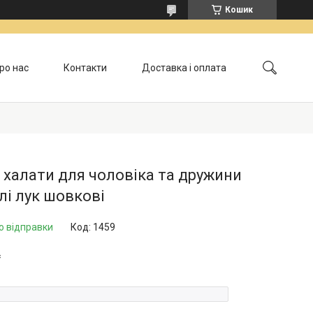
Кошик
ро нас
Контакти
Доставка і оплата
Обмін і повернення
 халати для чоловіка та дружини
і лук шовкові
о відправки
Код:
1459
₴