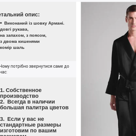
етальний опис:
Виконаний із шовку Армані.
довгі рукава,
на запахом, з поясом,
з двома кишенями
комір шаль
Чому потрібно звернутися саме до
нас:
Собственное
производство
Всегда в наличии
большая палитра цветов
Если у вас не
стандартные размеры
изготовим по вашим