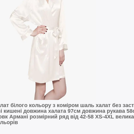
лат білого кольору з коміром шаль халат без заст
і кишені довжина халата 97см довжина рукава 58
вк Армані розмірний ряд від 42-58 XS-4XL велика
льорів