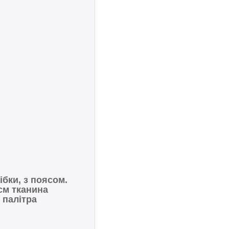
ібки, з поясом.
см тканина
 палітра