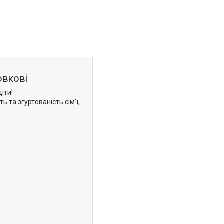
овкові
діти!
 та згуртованість сім'ї,