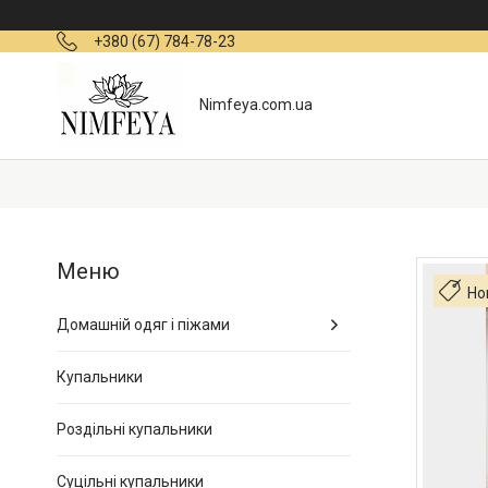
+380 (67) 784-78-23
Nimfeya.com.ua
Но
Домашній одяг і піжами
Купальники
Роздільні купальники
Суцільні купальники