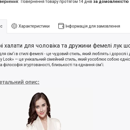
повернення товару протягом 14 днів
за домовленістю
с
Характеристики
Інформація для замовлення
і халати для чоловіка та дружини фемелі лук ш
ля сім'ї в стилі фемелі - це чудовий стиль, який люблять і дорослі і 
ly Look» — це унікальний сімейний стиль, який уособлює собою єдність
а філософія згуртованості, близькості та єднання сім'ї.
етальний опис: