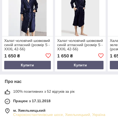
Халат чоловічий шовковий
Халат чоловічий шовковий
Хала
синій атласний (розмір S -
синій атласний (розмір S -
зеле
XXXL 42-56)
XXXL 42-56)
(роз
1 650
1 650
1 6
₴
₴
Купити
Купити
Про нас
100% позитивних з 52 відгуків за рік
Працює з 17.11.2018
м. Хмельницький
Староконстантинівське шосе, Хмельницький, Україна