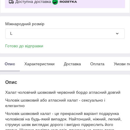
Доступна доставка
Міжнародний розмір
L
Готово до відправки
Опис
Характеристики
Доставка
Оплата
Умови п
Опис
Халат чоловічий шовковий червоний бордо атласний довгий
Чоловік шовковий або атласний халат - сeксуально і
елегантно
Чоловік шовковий халат - це прекрасний варіант подарунка
чоловікові на будь-який випадок. Найтонший, ніжний, легкий,
струмує шовк виглядає дорого і вигідно підкреслить його
статус. Широка палітра кольорів, приємна на дотик легка