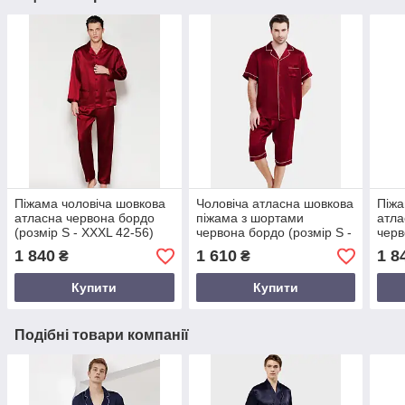
Піжама чоловіча шовкова
Чоловіча атласна шовкова
Піжа
атласна червона бордо
піжама з шортами
атла
(розмір S - XXXL 42-56)
червона бордо (розмір S -
черв
XXXL 42-56)
XXXL
1 840
1 610
1 8
₴
₴
Купити
Купити
Подібні товари компанії