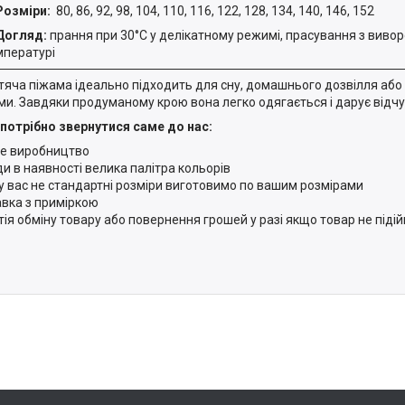
Розміри:
80, 86, 92, 98, 104, 110, 116, 122, 128, 134, 140, 146, 152
Догляд:
прання при 30°C у делікатному режимі, прасування з вивор
мпературі
тяча піжама ідеально підходить для сну, домашнього дозвілля або 
ми. Завдяки продуманому крою вона легко одягається і дарує відч
потрібно звернутися саме до нас:
е виробництво
и в наявності велика палітра кольорів
у вас не стандартні розміри виготовимо по вашим розмірами
вка з приміркою
тія обміну товару або повернення грошей у разі якщо товар не піді