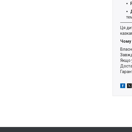
те
Ця ди
казка
Чому 
Власн
Завжд
Якщо 
Доста
Гаран