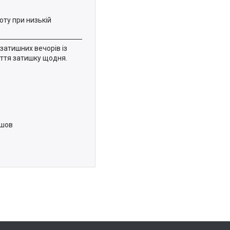
оту при низькій
затишних вечорів із
уття затишку щодня.
йшов