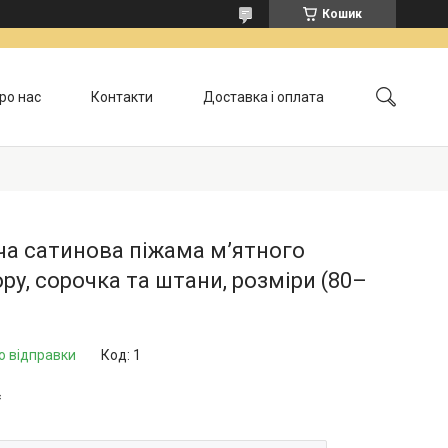
Кошик
ро нас
Контакти
Доставка і оплата
Обмін і повернення
а сатинова піжама м’ятного
ру, сорочка та штани, розміри (80–
о відправки
Код:
1
₴