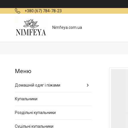
+380 (67) 784-78-23
Nimfeya.com.ua
Домашній одяг і піжами
Купальники
Роздільні купальники
Суцільні купальники