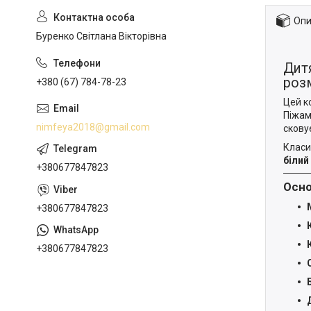
Опи
Буренко Світлана Вікторівна
Дитя
роз
+380 (67) 784-78-23
Цей к
Піжам
nimfeya2018@gmail.com
сковує
Класи
білий
+380677847823
Осно
+380677847823
+380677847823