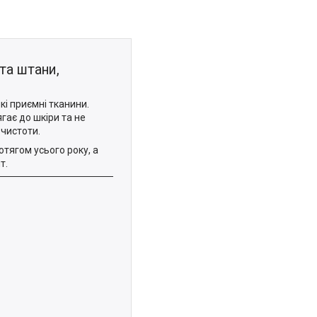
та штани,
кі приємні тканини.
гає до шкіри та не
 чистоти.
тягом усього року, а
т.