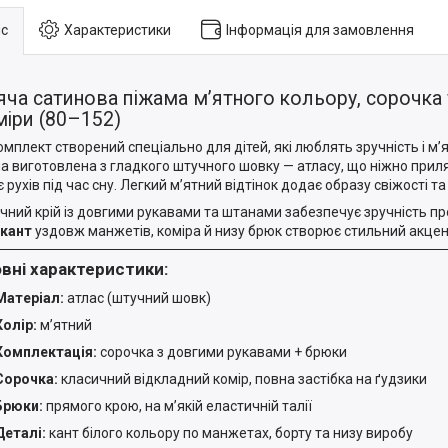
с
Характеристики
Інформація для замовлення
ча сатинова піжама м’ятного кольору, сорочка 
міри (80–152)
омплект створений спеціально для дітей, які люблять зручність і м’я
а виготовлена з гладкого штучного шовку — атласу, що ніжно приля
 рухів під час сну. Легкий м’ятний відтінок додає образу свіжості та
чний крій із довгими рукавами та штанами забезпечує зручність про
 кант
уздовж манжетів, коміра й низу брюк створює стильний акцен
вні характеристики:
Матеріал:
атлас (штучний шовк)
Колір:
м’ятний
Комплектація:
сорочка з довгими рукавами + брюки
Сорочка:
класичний відкладний комір, повна застібка на ґудзики
Брюки:
прямого крою, на м’якій еластичній талії
Деталі:
кант білого кольору по манжетах, борту та низу виробу