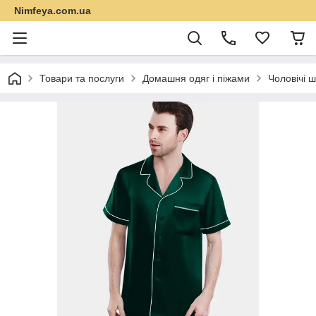
Nimfeya.com.ua
Товари та послуги
Домашня одяг і піжами
Чоловічі ш