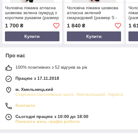
Чоловіча піжама атласна
Чоловіча піжама шовкова
Чоло
шовкова зелена ізумруд з
атласна зелений
піжа
коротким рукавом (размер
смарагдовий (размер S -
(раз
S - XXXL 42-56)
XXXL 42-56)
1 700
1 840
1 6
₴
₴
Купити
Купити
Про нас
100% позитивних з 52 відгуків за рік
Працює з 17.11.2018
м. Хмельницький
Староконстантинівське шосе, Хмельницький, Україна
Контакти
Сьогодні працює з 10:00 до 18:00
Показати весь графік роботи