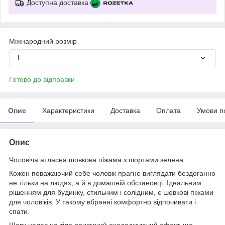
Доступна доставка
Міжнародний розмір
L
Готово до відправки
Опис
Характеристики
Доставка
Оплата
Умови п
Опис
Чоловіча атласна шовкова піжама з шортами зелена
Кожен поважаючий себе чоловік прагне виглядати бездоганно
не тільки на людях, а й в домашній обстановці. Ідеальним
рішенням для будинку, стильним і солідним, є шовкові піжами
для чоловіків. У такому вбранні комфортно відпочивати і
спати.
Шовк надає на тіло приємний охолоджуючий ефект, що