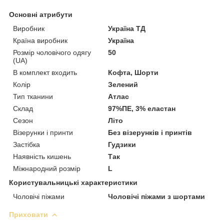
Основні атрибути
Виробник
Україна ТД
Країна виробник
Україна
Розмір чоловічого одягу
50
(UA)
В комплект входить
Кофта, Шорти
Колір
Зелений
Тип тканини
Атлас
Склад
97%ПЕ, 3% еластан
Сезон
Літо
Візерунки і принти
Без візерунків і принтів
Застібка
Гудзики
Наявність кишень
Так
Міжнародний розмір
L
Користувальницькі характеристики
Чоловічі піжами
Чоловічі піжами з шортами
Приховати